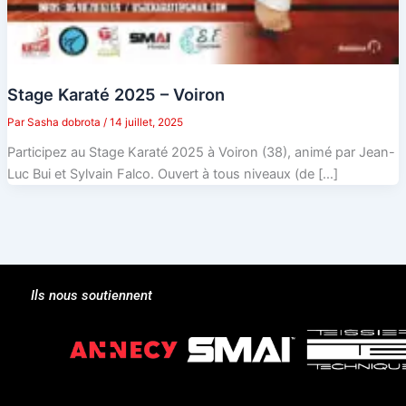
Stage Karaté 2025 – Voiron
Par
Sasha dobrota
/
14 juillet, 2025
Participez au Stage Karaté 2025 à Voiron (38), animé par Jean-
Luc Bui et Sylvain Falco. Ouvert à tous niveaux (de […]
Ils nous soutiennent