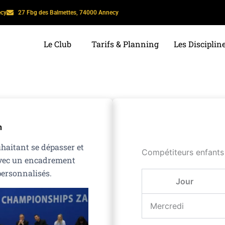
ecy
27 Fbg des Balmettes, 74000 Annecy
Le Club
Tarifs & Planning
Les Disciplin
n
haitant se dépasser et
Compétiteurs enfants
avec un encadrement
 personnalisés.
Jour
Mercredi