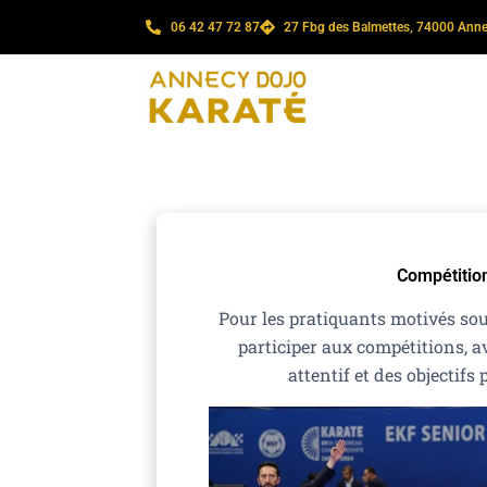
Aller
06 42 47 72 87
27 Fbg des Balmettes, 74000 Ann
au
contenu
Compétitio
Pour les pratiquants motivés sou
participer aux compétitions, 
attentif et des objectifs