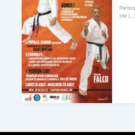
Partic
(de […