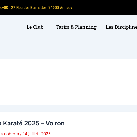
ecy
27 Fbg des Balmettes, 74000 Annecy
Le Club
Tarifs & Planning
Les Disciplin
 Karaté 2025 – Voiron
ha dobrota
/
14 juillet, 2025