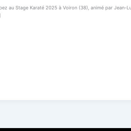
ipez au Stage Karaté 2025 à Voiron (38), animé par Jean-Lu
]