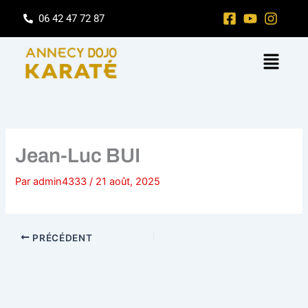
Aller
06 42 47 72 87
au
contenu
Menu
Jean-Luc BUI
Par
admin4333
/
21 août, 2025
PRÉCÉDENT