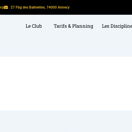
ecy
27 Fbg des Balmettes, 74000 Annecy
Le Club
Tarifs & Planning
Les Disciplin