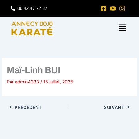
Aller
06 42 47 72 87
au
contenu
Menu
Maï-Linh BUI
Par
admin4333
/
15 juillet, 2025
PRÉCÉDENT
SUIVANT