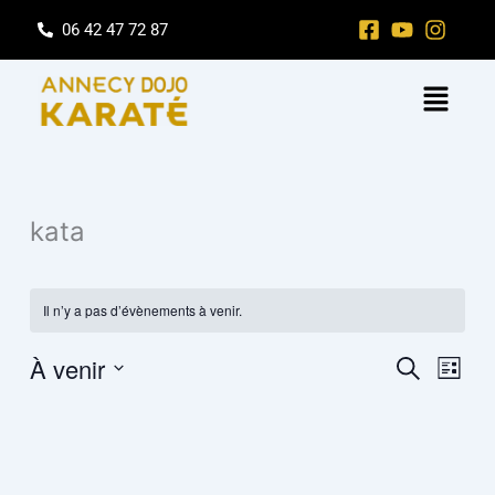
Aller
06 42 47 72 87
au
contenu
Menu
kata
Il n’y a pas d’évènements à venir.
À venir
Recherche
Navig
Recherche
Liste
et
de
Sélectionnez
navigation
vues
une
date.
de
Évène
vues