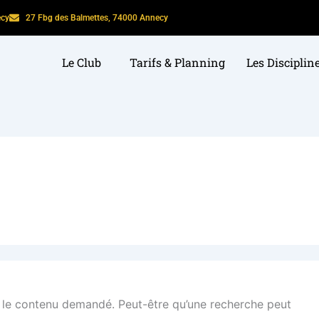
ecy
27 Fbg des Balmettes, 74000 Annecy
Le Club
Tarifs & Planning
Les Disciplin
 le contenu demandé. Peut-être qu’une recherche peut