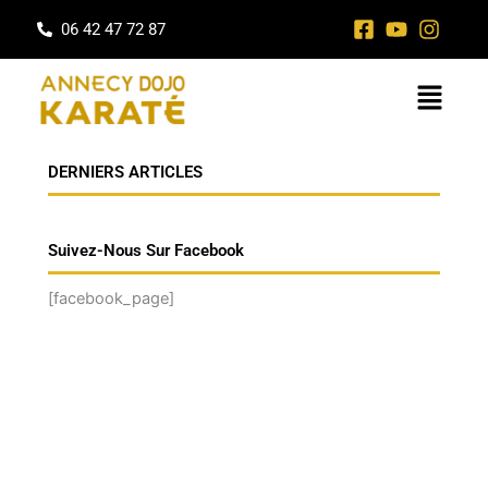
Aller
06 42 47 72 87
au
contenu
Menu
DERNIERS ARTICLES
Suivez-Nous Sur Facebook
[facebook_page]